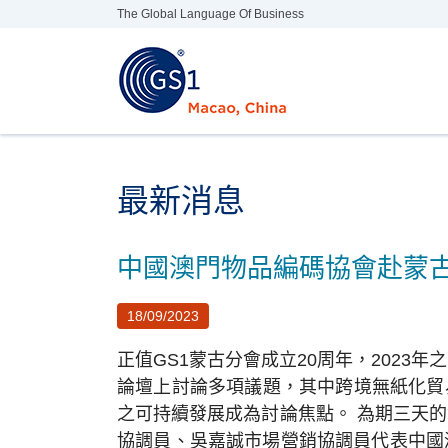
Skip
The Global Language Of Business
to
content
最新消息
中國澳門物品編碼協會赴蒙古參
18/09/2023
正值GS1蒙古分會成立20周年，2023
論壇上討論多項議題，其中跨境無紙化貿
之可持續發展成為討論焦點。 為期三天
協調員、吳嘉誠市場營銷協調員代表中國澳門物品