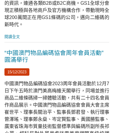
的資訊，連通各類B2B或B2C商機。GS1全球分會
現正積極與各地商戶及官方機構合作，帶動現時全
球200萬間正在用GS1條碼的公司，邁向二維碼的
新時代。
閱讀全文
“中國澳門物品編碼協會周年會員活動”
圓滿舉行
15/12/2023
中國澳門物品編碼協會2023周年會員活動於12月7
日下午五時於澳門美高梅維天閣舉行，同場並進行
商品二維條碼掃一掃體驗活動，共有二十四名會員
作商品展示。中國澳門物品編碼協會會員大會主席
崔世平、理事長關治平、監事長鄧君發、執行理事
曾澤瑤、理事鄭永燊、岑定賢監事、黃國勝監事、
廣東省珠海市質量技術監督標準與編碼所副所長祁