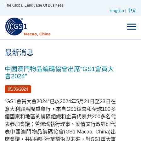
Skip
The Global Language Of Business
English
中文
to
|
content
最新消息
中國澳門物品編碼協會出席“GS1會員大
會2024”
05/06/2024
“GS1會員大會2024”已於2024年5月21日至23日在
意大利羅馬隆重舉行，來自GS1總會和全球100多
個國家和地區的編碼組織和企業代表共200多名代
表參加會議；曾澤瑤執行理事、梁倩文行政經理代
表中國澳門物品編碼協會(GS1 Macao, China)出
席會議，共同探討行業前沿與未來，對GS1重大事