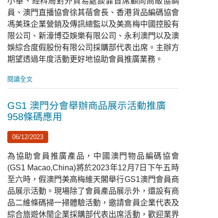
小華、經科局對外貿易處談霏首席顧問高級協調
員、澳門直播協會徐其蓓會長、香港貨品編碼協會
馮美珠企業營銷及傳訊總監以及美高梅中國控股有
限公司、新濠博亞娛樂有限公司、永利澳門以及澳
娛綜合度假股份有限公司採購部代表出席。主辦方
期望透過年度活動更好地協助會員推廣業務。
閱讀全文
GS1 澳門分會舉辦商品展示活動推廣
958條碼應用
06/12/2023
為協助會員推廣產品，中國澳門物品編碼協會
(GS1 Macao,China)將於2023年12月7日下午五時
至六時，假澳門美高梅維天閣舉行GS1澳門會員商
品展示活動。現場除了會員產品展示外，還設有商
品二維條碼掃一掃體驗活動，邀請會員企業代表及
綜合旅遊休閒企業採購部代表出席活動，歡迎業界