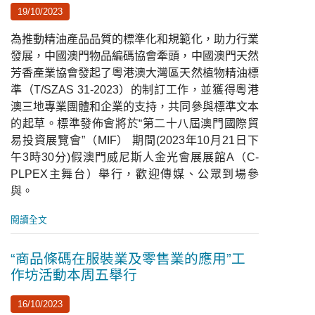
19/10/2023
為推動精油產品品質的標準化和規範化，助力行業
發展，中國澳門物品編碼協會牽頭，中國澳門天然
芳香產業協會發起了粵港澳大灣區天然植物精油標
準（T/SZAS 31-2023）的制訂工作，並獲得粵港
澳三地專業團體和企業的支持，共同參與標準文本
的起草。標準發佈會將於“第二十八屆澳門國際貿
易投資展覽會”（MIF） 期間(2023年10月21日下
午3時30分)假澳門威尼斯人金光會展展館A（C-
PLPEX主舞台）舉行，歡迎傳媒、公眾到場參
與。
閱讀全文
“商品條碼在服裝業及零售業的應用”工
作坊活動本周五舉行
16/10/2023