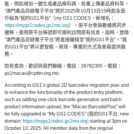
能，例如增加一鍵生成產品條形碼、批量上傳產品資料等，
“澳門產品目錄電子平台”將於2025年10月13日15時起全面
升級為“我的GS1平台”（my GS1 CODES，新域名：
https://mygs1codes.gs1mo.org
），原平台會員數據將同步
遷移，使用原平台賬號即可順利訪問原有信息。屆時，登陸
“澳門產品目錄電子平台”將直接鏈接至“我的GS1平台”。“我
的GS1平台”將以更智能、高效、專業的方式為會員提供服
務。
如有查詢，歡迎與我們聯絡，電話：28782385，電郵：
gs1macau@cpttm.org.mo.
According to GS1’s global 2D barcodes migration plan and
to enhance the functionality of the product entry platform,
such as adding one-click barcode generation and batch
product information upload, the “Macao BarcodePlus” will
be fully upgraded to “My GS1 CODES” (我的GS1平台, new
domain:
https://mygs1codes.gs1mo.org)
starting at 3pm on
October 13, 2025. All member data from the original